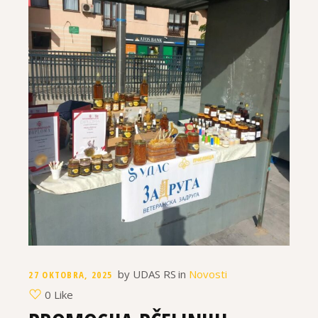
by
UDAS RS
in
Novosti
27 OKTOBRA, 2025
0 Like