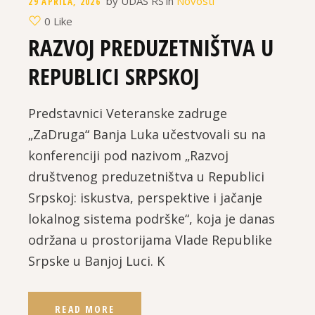
by
UDAS RS
in
Novosti
29 APRILA, 2026
0 Like
RAZVOJ PREDUZETNIŠTVA U
REPUBLICI SRPSKOJ
Predstavnici Veteranske zadruge
„ZaDruga“ Banja Luka učestvovali su na
konferenciji pod nazivom „Razvoj
društvenog preduzetništva u Republici
Srpskoj: iskustva, perspektive i jačanje
lokalnog sistema podrške“, koja je danas
održana u prostorijama Vlade Republike
Srpske u Banjoj Luci. K
READ MORE