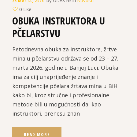
by
UDAS RS
in
Novosti
25 MARTA, 2026
0 Like
OBUKA INSTRUKTORA U
PČELARSTVU
Petodnevna obuka za instruktore, žrtve
mina u pčelarstvu održava se od 23 – 27.
marta 2026. godine u Banjoj Luci. Obuka
ima za cilj unaprijeđenje znanje i
kompetencije pčelara žrtava mina u BiH
kako bi, kroz stručne i profesionalne
metode bili u mogućnosti da, kao
instruktori, prenesu znan
READ MORE