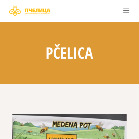
PČELICA