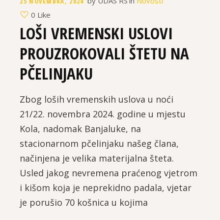
by
UDAS RS
in
Novosti
25 NOVEMBRA, 2024
0 Like
LOŠI VREMENSKI USLOVI
PROUZROKOVALI ŠTETU NA
PČELINJAKU
Zbog loših vremenskih uslova u noći
21/22. novembra 2024. godine u mjestu
Kola, nadomak Banjaluke, na
stacionarnom pčelinjaku našeg člana,
načinjena je velika materijalna šteta.
Usled jakog nevremena praćenog vjetrom
i kišom koja je neprekidno padala, vjetar
je porušio 70 košnica u kojima