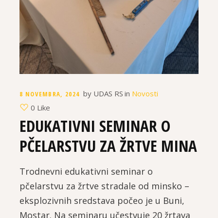
by
UDAS RS
in
Novosti
8 NOVEMBRA, 2024
0 Like
EDUKATIVNI SEMINAR O
PČELARSTVU ZA ŽRTVE MINA
Trodnevni edukativni seminar o
pčelarstvu za žrtve stradale od minsko –
eksplozivnih sredstava počeo je u Buni,
Mostar. Na seminaru učestvuje 20 žrtava