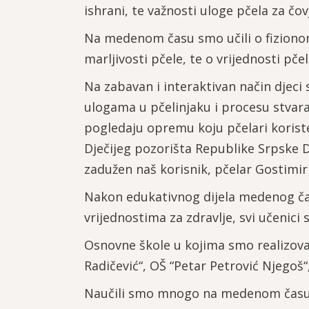
ishrani, te važnosti uloge pčela za č
Na medenom času smo učili o fizionomij
marljivosti pčele, te o vrijednosti pčel
Na zabavan i interaktivan način djeci 
ulogama u pčelinjaku i procesu stvara
pogledaju opremu koju pčelari korist
Dječijeg pozorišta Republike Srpske D
zadužen naš korisnik, pčelar Gostimir
Nakon edukativnog dijela medenog ča
vrijednostima za zdravlje, svi učenici
Osnovne škole u kojima smo realizoval
Radičević“, OŠ “Petar Petrović Njegoš“,
Naučili smo mnogo na medenom času. Uč