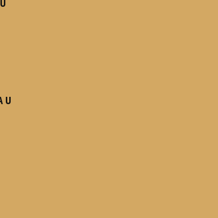
 U
A U