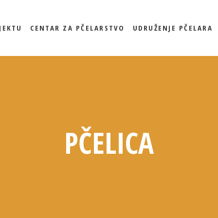
JEKTU
CENTAR ZA PČELARSTVO
UDRUŽENJE PČELARA
DOŽIVI PČELARSTVO
POSTANI ČLAN
KUPI MED
DOŽIVI PČELARSTVO
POSTANI ČLAN
KUPI MED
PČELICA