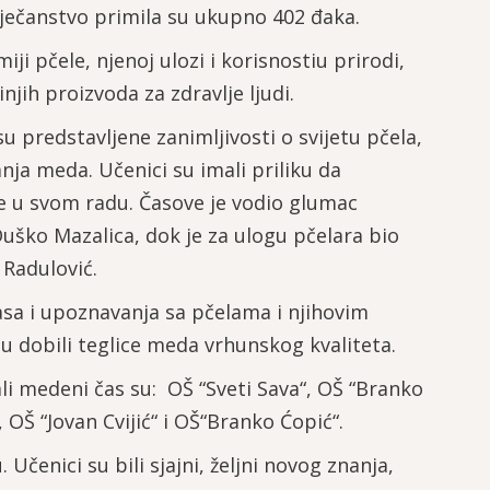
ovječanstvo primila su ukupno 402 đaka.
i pčele, njenoj ulozi i korisnostiu prirodi,
injih proizvoda za zdravlje ljudi.
su predstavljene zanimljivosti o svijetu pčela,
nja meda. Učenici su imali priliku da
e u svom radu. Časove je vodio glumac
uško Mazalica, dok je za ulogu pčelara bio
 Radulović.
sa i upoznavanja sa pčelama i njihovim
 su dobili teglice meda vrhunskog kvaliteta.
i medeni čas su: OŠ “Sveti Sava“, OŠ “Branko
 OŠ “Jovan Cvijić“ i OŠ“Branko Ćopić“.
enici su bili sjajni, željni novog znanja,