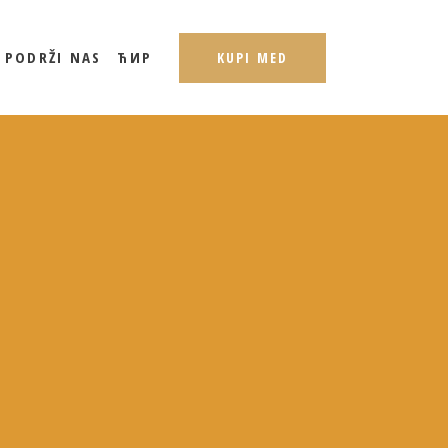
PODRŽI NAS
ЋИР
KUPI MED