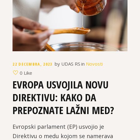
by
UDAS RS
in
Novosti
22 DECEMBRA, 2023
0 Like
EVROPA USVOJILA NOVU
DIREKTIVU: KAKO DA
PREPOZNATE LAŽNI MED?
Evropski parlament (EP) usvojio je
Direktivu o medu kojom se namerava