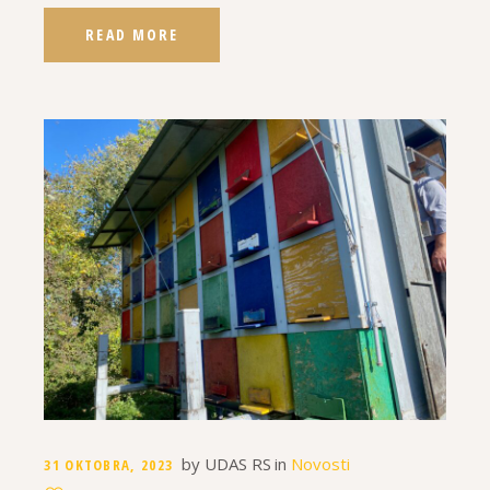
READ MORE
by
UDAS RS
in
Novosti
31 OKTOBRA, 2023