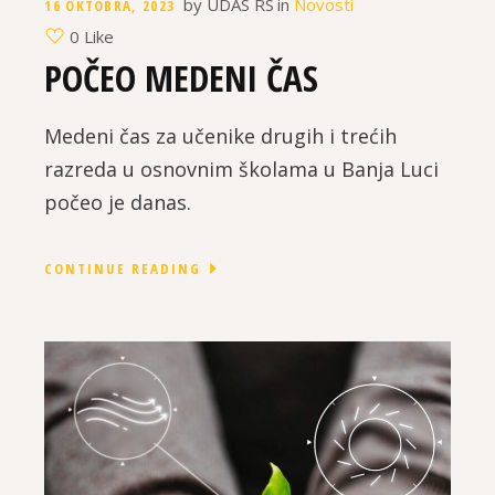
by
UDAS RS
in
Novosti
16 OKTOBRA, 2023
0 Like
POČEO MEDENI ČAS
Medeni čas za učenike drugih i trećih
razreda u osnovnim školama u Banja Luci
počeo je danas.
CONTINUE READING