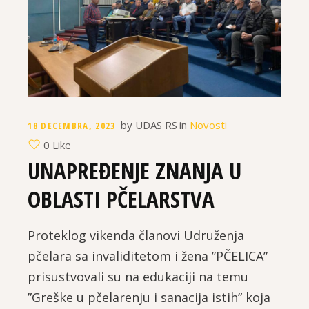
by
UDAS RS
in
Novosti
18 DECEMBRA, 2023
0 Like
UNAPREĐENJE ZNANJA U
OBLASTI PČELARSTVA
Proteklog vikenda članovi Udruženja
pčelara sa invaliditetom i žena ”PČELICA”
prisustvovali su na edukaciji na temu
”Greške u pčelarenju i sanacija istih” koja