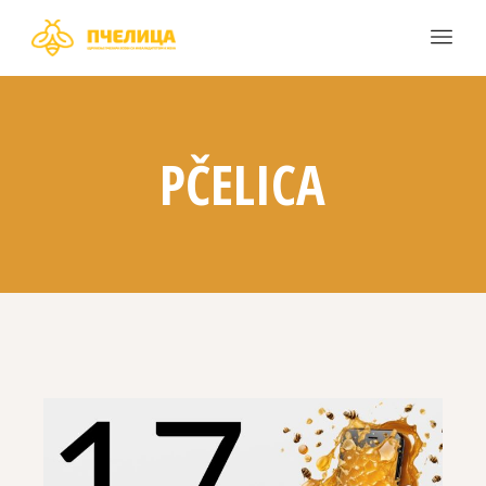
PČELICA