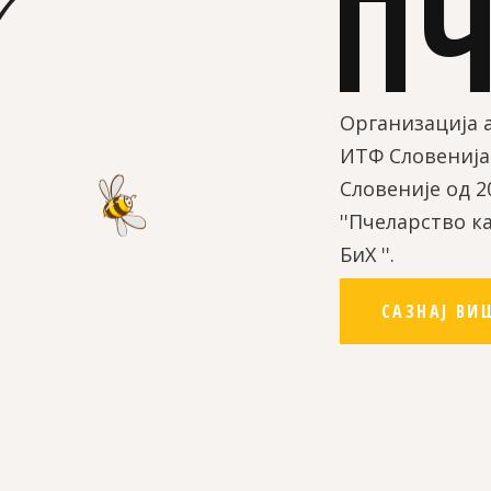
П
Организација 
ИТФ Словенија
Словеније од 2
''Пчеларство к
БиХ ''.
САЗНАЈ ВИ