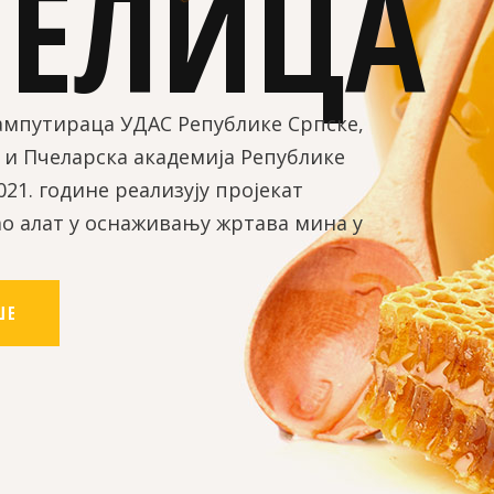
ЧЕЛИЦА
ампутираца УДАС Републике Српске,
 и Пчеларска академија Републике
021. године реализују пројекат
ао алат у оснаживању жртава мина у
ШЕ